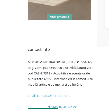
contact info
MBC ADMINISTRATOR SRL, CUI RO15551660,
Reg. Com. J40/8548/2003, Activități autorizate,
cod CAEN: 7311 – Activități ale agențiilor de
publicitate 4615 – Intermedieri în comerțul cu
mobilă, articole de menaj și de fierărie
Email: contact@interiorpro.ro
Tel. SMS: 0728 082 791