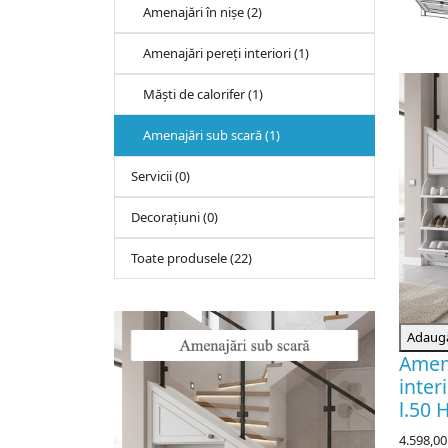
Amenajări în nișe (2)
Amenajări pereți interiori (1)
Măști de calorifer (1)
Amenajări sub scară (1)
Servicii (0)
Decorațiuni (0)
Toate produsele (22)
Adaugă
Amen
inter
l.50 
4.598,00