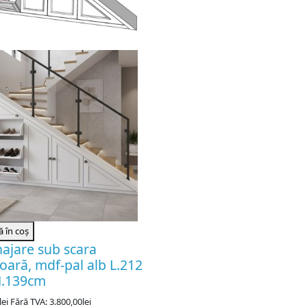
 în coș
ajare sub scara
ioară, mdf-pal alb L.212
H.139cm
lei
Fără TVA: 3.800,00lei