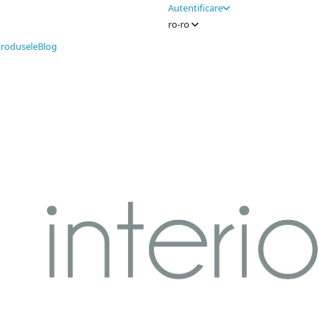
Autentificare
ro-ro
produsele
Blog