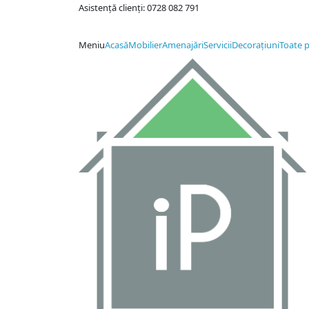
Asistență clienți: 0728 082 791
Meniu
Acasă
Mobilier
Amenajări
Servicii
Decorațiuni
Toate 