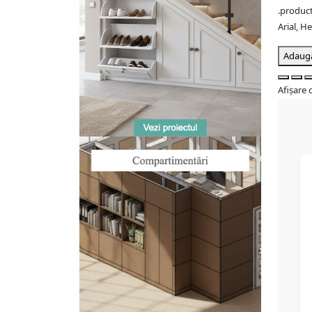
.product
Arial, He
Adaugă
Afișare d