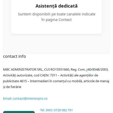
Asistență dedicată
Suntem disponibili pe toate canalele indicate
în pagina Contact
contact info
MBC ADMINISTRATOR SRL, CUI RO15551660, Reg. Com. J40/8548/2003,
Activități autorizate, cod CAEN: 7311 – Activități ale agențiilor de
publicitate 4615 – Intermedieri în comerțul cu mobilă, articole de menaj
și de fierărie
Email: contact@interiorpro.ro
Tel. SMS: 0728 082 791