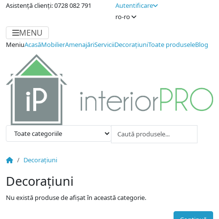
Asistență clienți: 0728 082 791
Autentificare
ro-ro
MENU
Meniu
Acasă
Mobilier
Amenajări
Servicii
Decorațiuni
Toate produsele
Blog
Decorațiuni
Decorațiuni
Nu există produse de afișat în această categorie.