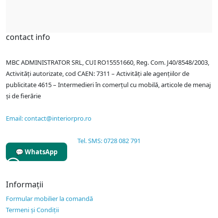
contact info
MBC ADMINISTRATOR SRL, CUI RO15551660, Reg. Com. J40/8548/2003,
Activități autorizate, cod CAEN: 7311 – Activități ale agențiilor de
publicitate 4615 – Intermedieri în comerțul cu mobilă, articole de menaj
și de fierărie
Email: contact@interiorpro.ro
Tel. SMS: 0728 082 791
💬 WhatsApp
Informaţii
Formular mobilier la comandă
Termeni și Condiții