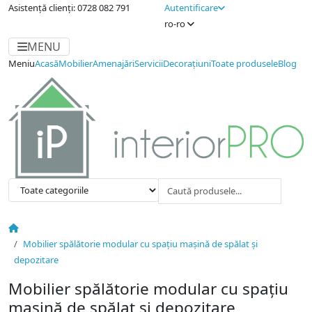
Asistență clienți: 0728 082 791
Autentificare
ro-ro
MENU
Meniu
Acasă
Mobilier
Amenajări
Servicii
Decorațiuni
Toate produsele
Blog
Mobilier spălătorie modular cu spațiu mașină de spălat și
depozitare
Mobilier spălătorie modular cu spațiu
mașină de spălat și depozitare