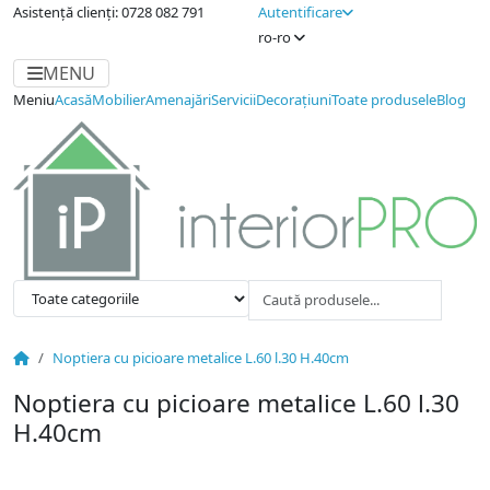
Asistență clienți: 0728 082 791
Autentificare
ro-ro
MENU
Meniu
Acasă
Mobilier
Amenajări
Servicii
Decorațiuni
Toate produsele
Blog
Noptiera cu picioare metalice L.60 l.30 H.40cm
Noptiera cu picioare metalice L.60 l.30
H.40cm