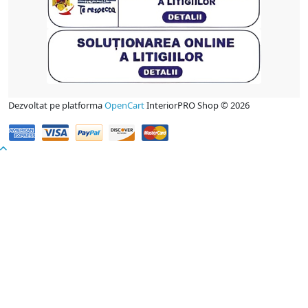
Dezvoltat pe platforma
OpenCart
InteriorPRO Shop © 2026